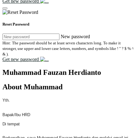
Get new password
Reset Password
New password
Hint: The password should be at least seven characters long. To make it
stronger, use upper and lower case letters, numbers, and symbols like ! " ? $ % ^
& ).
Get new password
Muhammad Fauzan Herdianto
About Muhammad
Yth.
Bapak/Ibu HRD
Di tempat
Perkenalkan, saya Muhammad Fauzan Herdianto dan melalui email ini