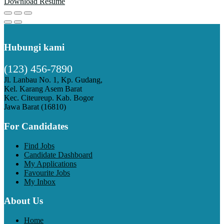
Download Resume
Hubungi kami
(123) 456-7890
Jl. Lanbau No. 1, Kp. Gudang,
Kel. Karang Asem Barat
Kec. Citeureup. Kab. Bogor
Jawa Barat (16810)
For Candidates
Find Jobs
Candidate Dashboard
My Applications
Favourite Jobs
My Inbox
About Us
Home