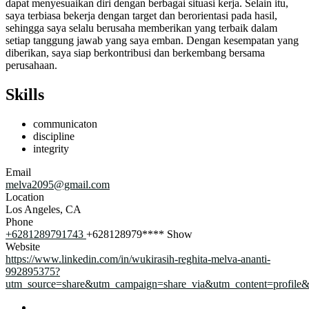
dapat menyesuaikan diri dengan berbagai situasi kerja. Selain itu,
saya terbiasa bekerja dengan target dan berorientasi pada hasil,
sehingga saya selalu berusaha memberikan yang terbaik dalam
setiap tanggung jawab yang saya emban. Dengan kesempatan yang
diberikan, saya siap berkontribusi dan berkembang bersama
perusahaan.
Skills
communicaton
discipline
integrity
Email
melva2095@gmail.com
Location
Los Angeles, CA
Phone
+6281289791743
+628128979****
Show
Website
https://www.linkedin.com/in/wukirasih-reghita-melva-ananti-
992895375?
utm_source=share&utm_campaign=share_via&utm_content=profil