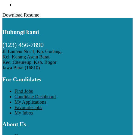
Download Resume
Hubungi kami
(123) 456-7890
Jl. Lanbau No. 1, Kp. Gudang,
Kel. Karang Asem Barat
Kec. Citeureup. Kab. Bogor
Jawa Barat (16810)
For Candidates
Find Jobs
Candidate Dashboard
My Applications
Favourite Jobs
My Inbox
About Us